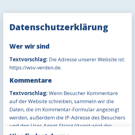
Datenschutzerklärung
Wer wir sind
Textvorschlag:
Die Adresse unserer Website ist:
https://wsv-verden.de.
Kommentare
Textvorschlag:
Wenn Besucher Kommentare
auf der Website schreiben, sammeln wir die
Daten, die im Kommentar-Formular angezeigt
werden, außerdem die IP-Adresse des Besuchers
und den User-Agent-String (damit wird der
Browser identifiziert), um die Erkennung von