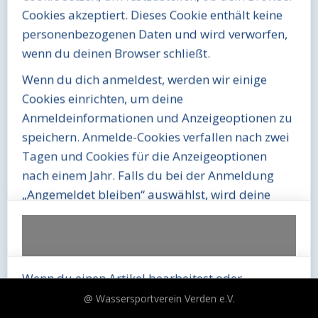
Cookies akzeptiert. Dieses Cookie enthält keine
personenbezogenen Daten und wird verworfen,
wenn du deinen Browser schließt.
Wenn du dich anmeldest, werden wir einige
Cookies einrichten, um deine
Anmeldeinformationen und Anzeigeoptionen zu
speichern. Anmelde-Cookies verfallen nach zwei
Tagen und Cookies für die Anzeigeoptionen
nach einem Jahr. Falls du bei der Anmeldung
„Angemeldet bleiben“ auswählst, wird deine
Anmeldung zwei Wochen lang aufrechterhalten.
Mit der Abmeldung aus deinem Konto werden
die Anmelde-Cookies gelöscht.
Anmelden
Wenn du einen Artikel bearbeitest oder
veröffentlichst, wird ein zusätzlicher Cookie in
@ Wassersportverein Verden e.V.
deinem Browser gespeichert. Dieser Cookie