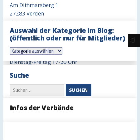
Am Dithmarsberg 1
27283 Verden
Telefon: +49 4231 3291
Auswahl der Kategorie im Blog:
Öffnungszeit Büro
(öffentlich oder nur für Mitglieder)
Mittwoch 18-19 Uhr
Auswahl
Öffnungszeit Gaststätte
der
Kategorie
Dienstag-Freitag 17-20 Uhr
im
Blog:
Sonntag 11-14 Uhr, ggfls. auch länger
Suche
(öffentlich
oder
nur
Suchen
für
nach:
Mitglieder)
Infos der Verbände