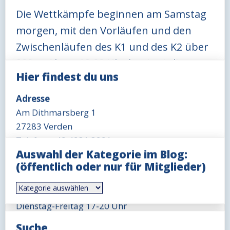
Die Wettkämpfe beginnen am Samstag
morgen, mit den Vorläufen und den
Zwischenläufen des K1 und des K2 über
200m. Ab ca. 12:00 Uhr beginnt die
Hier findest du uns
Mittagspause, in dieser Zeit könnt ihr
euch am Grill oder in der Gaststätte mit
Adresse
leckerem Essen versorgen.
Am Dithmarsberg 1
27283 Verden
Telefon: +49 4231 3291
Der Nachmittag bringt schon den ersten
Auswahl der Kategorie im Blog:
Öffnungszeit Büro
kleinen Höhepunkt mit dem schnellsten
(öffentlich oder nur für Mitglieder)
Mittwoch 18-19 Uhr
Rennen der Regatta, dem K4 auf 200m.
Auswahl
Öffnungszeit Gaststätte
Aber auch die Sieger der K1 und der K2
der
Kategorie
Dienstag-Freitag 17-20 Uhr
werden am Nachmittag ermittelt.
im
Blog:
Sonntag 11-14 Uhr, ggfls. auch länger
Suche
(öffentlich