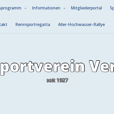
sprogramm
Informationen
Mitgliederportal
S
takt
Rennsportregatta
Aller-Hochwasser-Rallye
portverein Ver
seit 1927