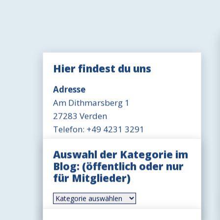
Hier findest du uns
Adresse
Am Dithmarsberg 1
27283 Verden
Telefon: +49 4231 3291
Öffnungszeit Büro
Auswahl der Kategorie im
Mittwoch 18-19 Uhr
Blog: (öffentlich oder nur
für Mitglieder)
Öffnungszeit Gaststätte
Dienstag-Freitag 17-20 Uhr
Auswahl
der
Sonntag 11-14 Uhr, ggfls. auch
Kategorie
länger
im