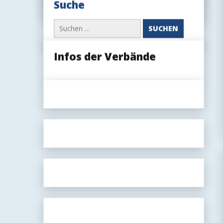
Suche
Blog:
(öffentlich
Suchen
oder
nach:
nur
für
Mitglieder)
Infos der Verbände