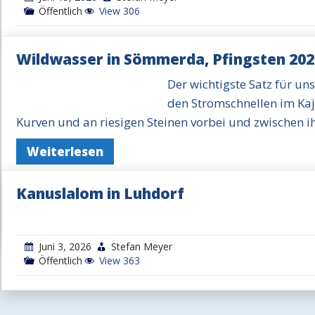
Öffentlich
View 306
Wildwasser in Sömmerda, Pfingsten 202
Der wichtigste Satz für un
den Stromschnellen im Kaja
Kurven und an riesigen Steinen vorbei und zwischen ih
Weiterlesen
Kanuslalom in Luhdorf
Juni 8, 2026
Stefan Meyer
Öffentlich
View 329
Juni 3, 2026
Stefan Meyer
Öffentlich
View 363