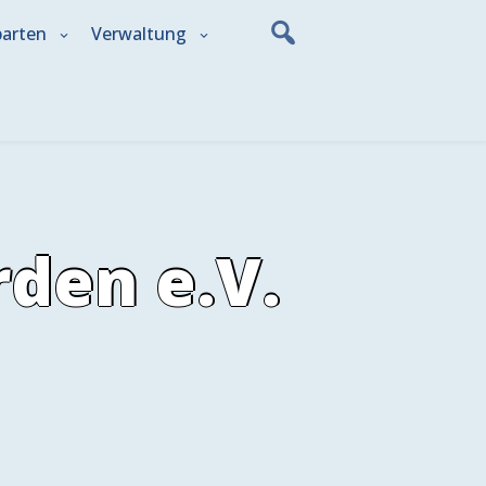
parten
Verwaltung
den e.V.