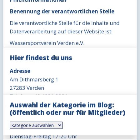
Benennung der verantwortlichen Stelle
Die verantwortliche Stelle für die Inhalte und
Datenverarbeitung auf dieser Website ist:
Wassersportverein Verden e.V.
Am Dithmarsberg 1
Hier findest du uns
27283
Verden (Aller)
Adresse
Die verantwortliche Stelle entscheidet allein oder
Am Dithmarsberg 1
gemeinsam mit anderen über die Zwecke und
27283 Verden
Mittel der Verarbeitung von personenbezogenen
Telefon: +49 4231 3291
Daten (z.B. Namen, Kontaktdaten o. Ä.).
Auswahl der Kategorie im Blog:
Bei eventuellen Abweichungen von
Öffnungszeit Büro
(öffentlich oder nur für Mitglieder)
Originaltexten, sowie Inhalten von verlinkten
Mittwoch 18-19 Uhr
Seiten übernehmen wir keine Haftung.
Auswahl
Öffnungszeit Gaststätte
der
Widerruf Ihrer Einwilligung zur
Kategorie
Dienstag-Freitag 17-20 Uhr
im