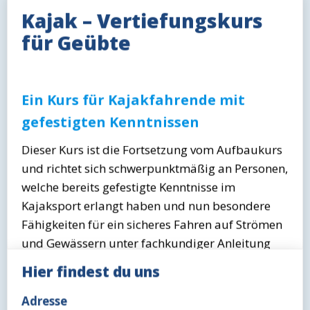
Kajak – Vertiefungskurs
für Geübte
Ein Kurs für Kajakfahrende mit
gefestigten Kenntnissen
Dieser Kurs ist die Fortsetzung vom Aufbaukurs
und richtet sich schwerpunktmäßig an Personen,
welche bereits gefestigte Kenntnisse im
Kajaksport erlangt haben und nun besondere
Fähigkeiten für ein sicheres Fahren auf Strömen
und Gewässern unter fachkundiger Anleitung
erlangen möchten.
Hier findest du uns
Erfüllen die Teilnehmenden am Ende des Kurses
die Kriterien des EPP der Stufe 2, so erhalten
Adresse