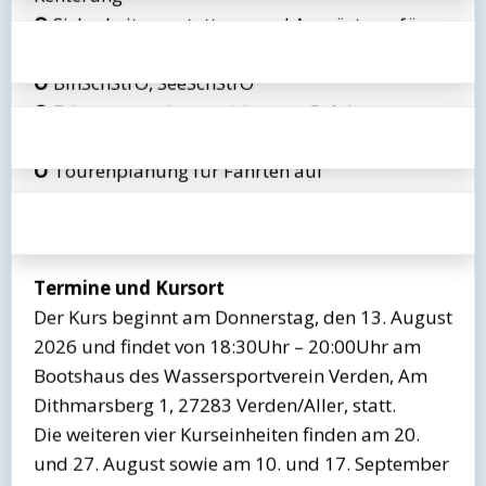
O
Sicherheitsausstattung und Ausrüstung für
einfache Tagestouren (20km, 3h – 4h)
O
BinSchStrO, SeeSchStrO
O
Erkennen und vermeiden von Gefahren
während eine Kajakfahrt
O
Tourenplanung für Fahrten auf
(tideabhängigen) Gewässern – Umgang mit
Gezeitenkalender
Termine und Kursort
Der Kurs beginnt am Donnerstag, den 13. August
2026 und findet von 18:30Uhr – 20:00Uhr am
Bootshaus des Wassersportverein Verden, Am
Dithmarsberg 1, 27283 Verden/Aller, statt.
Die weiteren vier Kurseinheiten finden am 20.
und 27. August sowie am 10. und 17. September