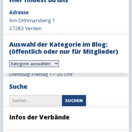
Deine Nachricht
Adresse
Am Dithmarsberg 1
27283 Verden
Telefon: +49 4231 3291
Auswahl der Kategorie im Blog:
Öffnungszeit Büro
(öffentlich oder nur für Mitglieder)
Mittwoch 18-19 Uhr
Auswahl
Öffnungszeit Gaststätte
der
Kategorie
Dienstag-Freitag 17-20 Uhr
im
Blog:
Bitte beweise, dass du kein Spambot bist und
Sonntag 11-14 Uhr, ggfls. auch länger
Suche
(öffentlich
wähle das Symbol
LKW
.
oder
nur
Suchen
für
nach:
Mitglieder)
Infos der Verbände