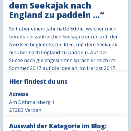
dem Seekajak nach
England zu paddeln …“
Seit über einem Jahr hatte Eddie, welcher mich
bereits bei zahlreichen Seekajaktouren auf der
Nordsee begleitete, die Idee, mit dem Seekajak
hinüber nach England zu paddeln. Auf der
Suche nach gleichgesinnten sprach er mich im
Sommer 2017 auf die Idee an. Im Herbst 2017
sagte ich zu, mit Ihm die Tour zu planen und
Hier findest du uns
durchzuführen. Und so begann das kleine
Abenteuer …
Adresse
Am Dithmarsberg 1
Wo starten und wo anlanden?
27283 Verden
Frankreich hat sehr strenge Regeln, was das
Telefon: +49 4231 3291
Seekajakfahren jenseits der Küste betrifft. Die
Auswahl der Kategorie im Blog:
Straße von Dover zu queren ist für Paddler ohne
Öffnungszeit Büro