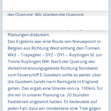
geeigneten Zeitraum Ende Juli – Anfang August
2018 fest. Nun begann die detailierte Planung
der Querung. Wir planten die Querung
unabhängig voneinander. Abschließend haben
wir die Vor- und Nachteile der jeweiligen
Planungen diskutiert.
Das Ergebnis war eine Route von Nieuwpoort in
Belgien aus Richtung West entlang den Tonnen
Wk3 – Trapegeer – DY2 – DY1 – Ruytingen SE zur
Tonne Ruytingen NW. Nach der Querung der
Verkehrstrennungsgebiete Richtung Nordwest
zum Feuerschiff E Goodwin sollte es weiter über
die Goodwin Sands nach Ramsgate in England
gehen. Das ergab eine Strecke von ca. 100km, für
die wir in unserer Planung ca. 20 Stunden
Paddelzeit angesetzt hatten. Es bedeutete auf
jeden Fall, dass wir mindestens eine Tide gegen