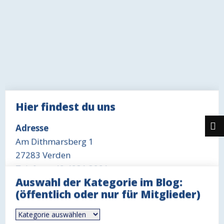
Hier findest du uns
Adresse
Am Dithmarsberg 1
27283 Verden
Telefon: +49 4231 3291
Auswahl der Kategorie im Blog:
Öffnungszeit Büro
(öffentlich oder nur für Mitglieder)
Mittwoch 18-19 Uhr
Auswahl
Öffnungszeit Gaststätte
der