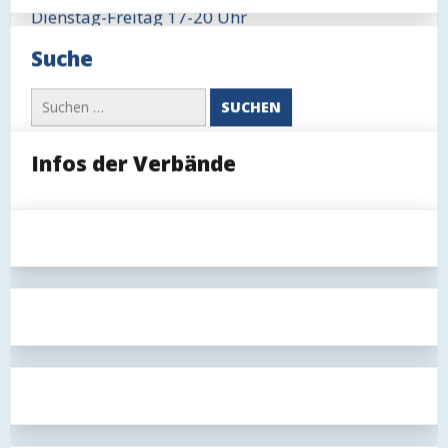
Kategorie
Dienstag-Freitag 17-20 Uhr
im
Blog:
Sonntag 11-14 Uhr, ggfls. auch länger
Suche
(öffentlich
oder
nur
Suchen
für
nach:
Mitglieder)
Infos der Verbände