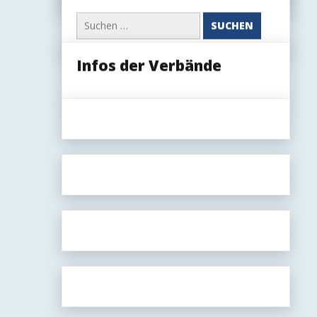
(öffentlich
Suchen
oder
nach:
nur
für
Mitglieder)
Infos der Verbände