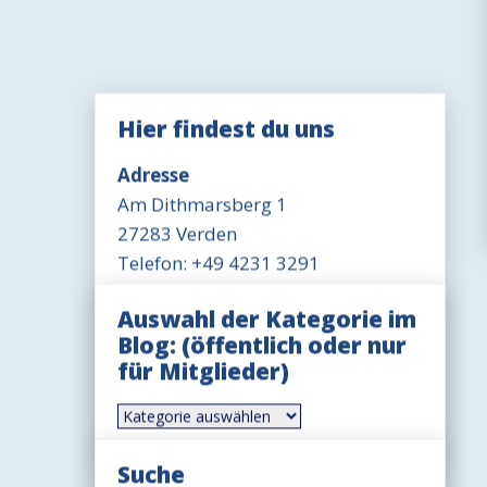
Hier findest du uns
Adresse
Am Dithmarsberg 1
27283 Verden
Telefon: +49 4231 3291
Öffnungszeit Büro
Auswahl der Kategorie im
Mittwoch 18-19 Uhr
Blog: (öffentlich oder nur
für Mitglieder)
Öffnungszeit Gaststätte
Dienstag-Freitag 17-20 Uhr
Auswahl
der
Sonntag 11-14 Uhr, ggfls. auch
Kategorie
länger
im
Suche
Blog: