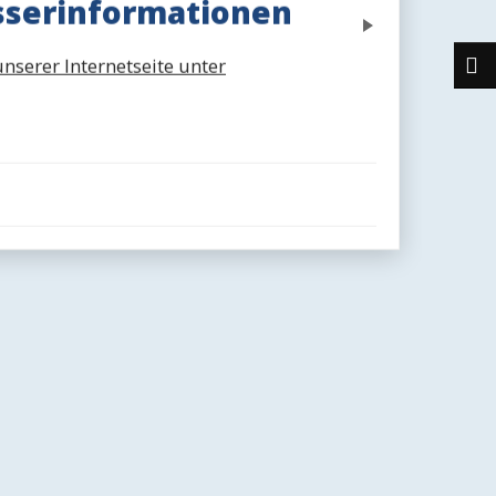
sserinformationen
Next
nserer Internetseite unter