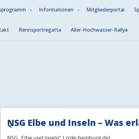
sprogramm
Informationen
Mitgliederportal
S
takt
Rennsportregatta
Aller-Hochwasser-Rallye
NSG Elbe und Inseln – Was erl
Previous
NSG „Elbe und Inseln“ | (rde-hamburg.de)