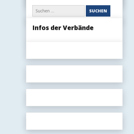
(öffentlich
Suchen
oder
nach:
nur
für
Mitglieder)
Infos der Verbände