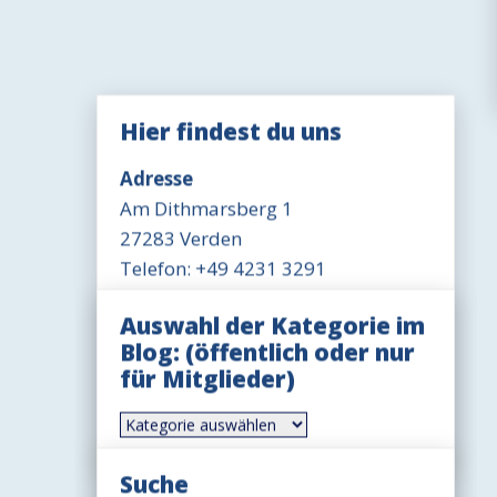
Hier findest du uns
Adresse
Am Dithmarsberg 1
27283 Verden
Telefon: +49 4231 3291
Öffnungszeit Büro
Auswahl der Kategorie im
Mittwoch 18-19 Uhr
Blog: (öffentlich oder nur
für Mitglieder)
Öffnungszeit Gaststätte
Dienstag-Freitag 17-20 Uhr
Auswahl
der
Sonntag 11-14 Uhr, ggfls. auch
Kategorie
länger
im
Suche
Blog: