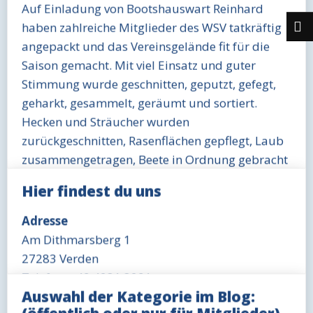
Auf Einladung von Bootshauswart Reinhard
haben zahlreiche Mitglieder des WSV tatkräftig
angepackt und das Vereinsgelände fit für die
Saison gemacht. Mit viel Einsatz und guter
Stimmung wurde geschnitten, geputzt, gefegt,
geharkt, gesammelt, geräumt und sortiert.
Hecken und Sträucher wurden
zurückgeschnitten, Rasenflächen gepflegt, Laub
zusammengetragen, Beete in Ordnung gebracht
und Wege gesäubert. Am und im Bootshaus
Hier findest du uns
wurde geschrubbt, gewischt, aufgeräumt und
ausgemistet. Boote und Material wurden
Adresse
kontrolliert, getragen, gestapelt, eingeordnet
Am Dithmarsberg 1
und teilweise auch direkt instand gesetzt.
27283 Verden
Zusätzlich wurde geschraubt, repariert,
Telefon: +49 4231 3291
ausgebessert, entsorgt und neu organisiert,
Auswahl der Kategorie im Blog:
Öffnungszeit Büro
sodass sowohl das Gelände als auch das