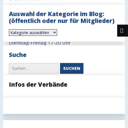
Telefon: +49 4231 3291
Auswahl der Kategorie im Blog:
Öffnungszeit Büro
(öffentlich oder nur für Mitglieder)
Mittwoch 18-19 Uhr
Auswahl
Öffnungszeit Gaststätte
der
Kategorie
Dienstag-Freitag 17-20 Uhr
im
Blog:
Sonntag 11-14 Uhr, ggfls. auch länger
Suche
(öffentlich
oder
nur
Suchen
für
nach:
Mitglieder)
Infos der Verbände