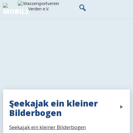
Skip
to
content
Seekajak ein kleiner
Previous
Next
Bilderbogen
Seekajak ein kleiner Bilderbogen