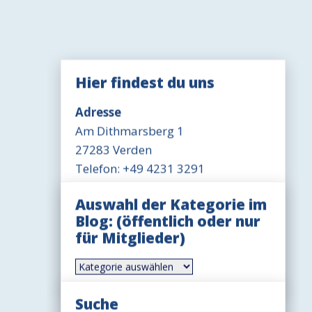
Hier findest du uns
Adresse
Am Dithmarsberg 1
27283 Verden
Telefon: +49 4231 3291
Öffnungszeit Büro
Auswahl der Kategorie im
Mittwoch 18-19 Uhr
Blog: (öffentlich oder nur
für Mitglieder)
Öffnungszeit Gaststätte
Dienstag-Freitag 17-20 Uhr
Auswahl
der
Sonntag 11-14 Uhr, ggfls. auch
Kategorie
länger
im
Suche
Blog: