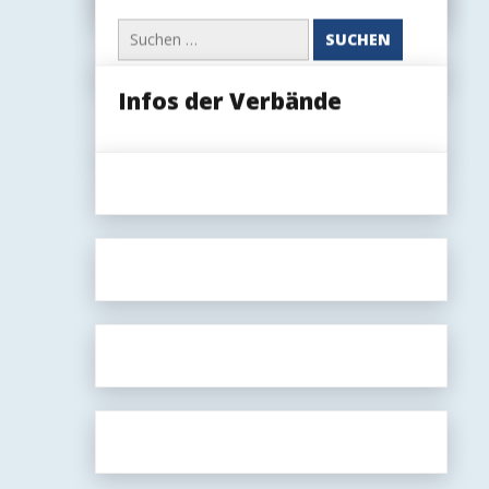
(öffentlich
Suchen
oder
nach:
nur
für
Mitglieder)
Infos der Verbände