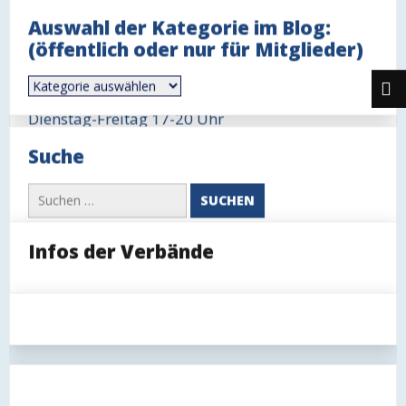
Telefon: +49 4231 3291
Auswahl der Kategorie im Blog:
Öffnungszeit Büro
(öffentlich oder nur für Mitglieder)
Mittwoch 18-19 Uhr
Auswahl
Öffnungszeit Gaststätte
der
Kategorie
Dienstag-Freitag 17-20 Uhr
im
Blog:
Sonntag 11-14 Uhr, ggfls. auch länger
Suche
(öffentlich
oder
nur
Suchen
für
nach:
Mitglieder)
Infos der Verbände