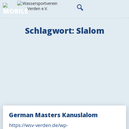
Skip
to
content
Schlagwort:
Slalom
German Masters Kanuslalom
https://wsv-verden.de/wp-