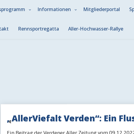
sprogramm
Informationen
Mitgliederportal
S
takt
Rennsportregatta
Aller-Hochwasser-Rallye
„AllerViefalt Verden“: Ein Fl
Previous
Ein Beitrag der Verdener Aller Zeitung vom 09.12.202