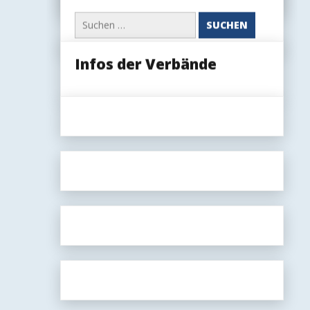
(öffentlich
Suchen
oder
nach:
nur
für
Mitglieder)
Infos der Verbände