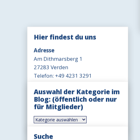
Hier findest du uns
Adresse
Am Dithmarsberg 1
27283 Verden
Telefon: +49 4231 3291
Öffnungszeit Büro
Auswahl der Kategorie im
Mittwoch 18-19 Uhr
Blog: (öffentlich oder nur
für Mitglieder)
Öffnungszeit Gaststätte
Dienstag-Freitag 17-20 Uhr
Auswahl
der
Sonntag 11-14 Uhr, ggfls. auch
Kategorie
länger
im
Suche
Blog: