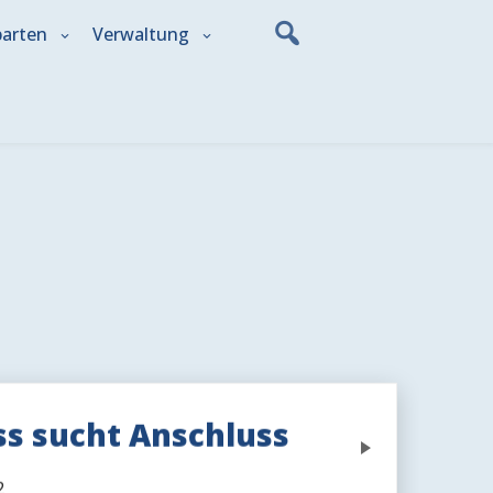
parten
Verwaltung
uss sucht Anschluss
Next
2