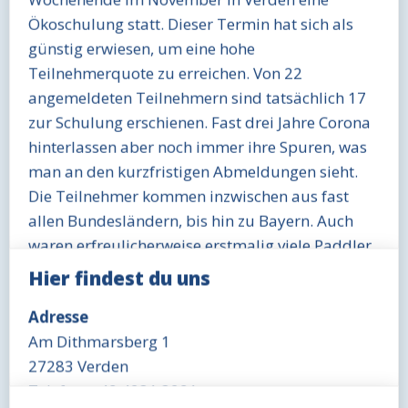
Ökoschulung statt. Dieser Termin hat sich als
günstig erwiesen, um eine hohe
Teilnehmerquote zu erreichen. Von 22
angemeldeten Teilnehmern sind tatsächlich 17
zur Schulung erschienen. Fast drei Jahre Corona
hinterlassen aber noch immer ihre Spuren, was
man an den kurzfristigen Abmeldungen sieht.
Die Teilnehmer kommen inzwischen aus fast
allen Bundesländern, bis hin zu Bayern. Auch
waren erfreulicherweise erstmalig viele Paddler
vor Ort, die nicht im DKV organisiert sind.
Hier findest du uns
Wie in den vergangenen Jahren wurde diese
Adresse
Veranstaltung im Praxisteil durch den NABU
Am Dithmarsberg 1
hilfreich unterstützt. Überhaupt pflegen wir vor
27283 Verden
Ort mittlerweile einen sehr guten Kontakt
Telefon: +49 4231 3291
zwischen dem Naturschutzbund und dem