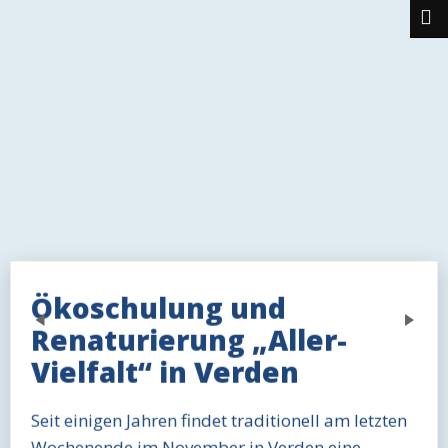
Ökoschulung und
Previous
Next
Renaturierung „Aller-
Vielfalt“ in Verden
Seit einigen Jahren findet traditionell am letzten
Wochenende im November in Verden eine