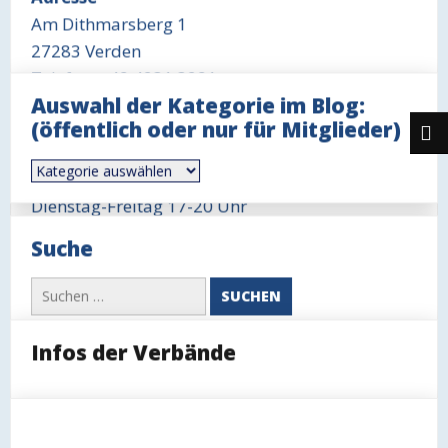
Am Dithmarsberg 1
27283 Verden
Telefon: +49 4231 3291
Auswahl der Kategorie im Blog:
Öffnungszeit Büro
(öffentlich oder nur für Mitglieder)
Mittwoch 18-19 Uhr
Auswahl
Öffnungszeit Gaststätte
der
Kategorie
Dienstag-Freitag 17-20 Uhr
im
Blog:
Sonntag 11-14 Uhr, ggfls. auch länger
Suche
(öffentlich
oder
nur
Suchen
für
nach:
Mitglieder)
Infos der Verbände