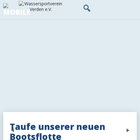
Skip
to
content
Taufe unserer neuen
Previous
Next
Bootsflotte