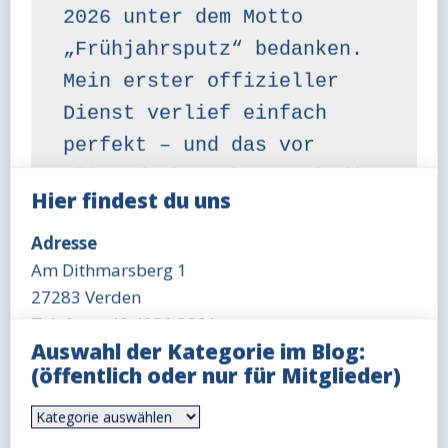
2026 unter dem Motto 
„Frühjahrsputz“ bedanken.

Mein erster offizieller 
Dienst verlief einfach 
perfekt – und das vor 
allem dank euch! Durch die 
Hier findest du uns
hohe Beteiligung konnten 
wir unglaublich viel 
Adresse
Am Dithmarsberg 1
schaffen und erledigen. 
27283 Verden
Besonders beeindruckt hat 
Telefon: +49 4231 3291
mich unser 
Auswahl der Kategorie im Blog:
Öffnungszeit Büro
Gemeinschaftsgeist: Auch 
(öffentlich oder nur für Mitglieder)
Mittwoch 18-19 Uhr
wenn die ein oder andere 
Auswahl
Öffnungszeit Gaststätte
der
„Zitronenarbeit“ dabei 
Kategorie