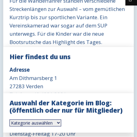
Für die Wanderfahrer standen verschiedene
Streckenlängen zur Auswahl – vom gemütlichen
Kurztrip bis zur sportlichen Variante. Ein
Vereinskamerad war sogar auf dem SUP
unterwegs. Für die Kinder war die neue
Bootsrutsche das Highlight des Tages.
Begleitet wurde die Tour von der
Hier findest du uns
Wasserschutzpolizei, die unseren
Motorbootfahrern freundlichen Geleitschutz bot.
Adresse
Am Bootshaus wurde anschließend von Stefan
Am Dithmarsberg 1
Guth und Jörn Kruse feierlich die Vereinsfahne
27283 Verden
eingeholt. Besonders gefreut hat sich der Verein
Telefon: +49 4231 3291
Auswahl der Kategorie im Blog:
über den Besuch seines ältesten Mitglieds, das
Öffnungszeit Büro
(öffentlich oder nur für Mitglieder)
diesen Moment gemeinsam mit allen miterlebte.
Mittwoch 18-19 Uhr
Auswahl
Ein kleiner Imbiss und ein süßer oder herzhafter
Öffnungszeit Gaststätte
der
Abschluss ließen den Nachmittag in geselliger
Kategorie
Dienstag-Freitag 17-20 Uhr
im