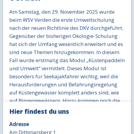
Am Samstag, den 29. November 2025 wurde
beim WSV Verden die erste Umweltschulung
nach der neuen Richtlinie des DKV durchgeführt.
Gegenüber der bisherigen Ökologie-Schulung
hat sich der Umfang wesentlich erweitert und es
sind neue Themen hinzugekommen. In diesem
Fall wurde erstmalig das Modul „Küstenpaddeln
und Umwelt“ vermittelt. Dieses Modul ist
besonders für Seekajakfahrer wichtig, weil die
Herausforderungen und Befahrungsregelung
auf Küstengewässer komplett anders sind, wie
auf Binnengewässern. Hinzu kommen noch die
erheblichen anspruchsvolleren Anforderungen
Hier findest du uns
an die Fahrtenplanung, sowie die
Adresse
technischen/leistungsmäßigen Fähigkeiten der
Am Dithmarsberg 1
Paddler.