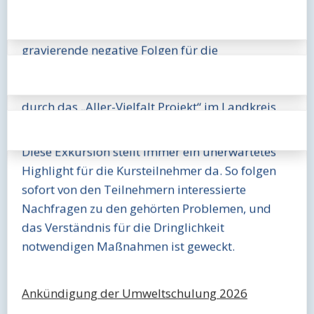
die nicht sichtbare Uferbefestigung von der
Flussaue abgeschnitten ist. Hieraus ergeben sich
gravierende negative Folgen für die
Gewässerstruktur und die Gewässeraue. Weiter
wurden auch die Ansätze der Verbesserung
durch das „Aller-Vielfalt Projekt“ im Landkreis
Verden erklärt.
Diese Exkursion stellt immer ein unerwartetes
Highlight für die Kursteilnehmer da. So folgen
sofort von den Teilnehmern interessierte
Nachfragen zu den gehörten Problemen, und
das Verständnis für die Dringlichkeit
notwendigen Maßnahmen ist geweckt.
Ankündigung der Umweltschulung 2026