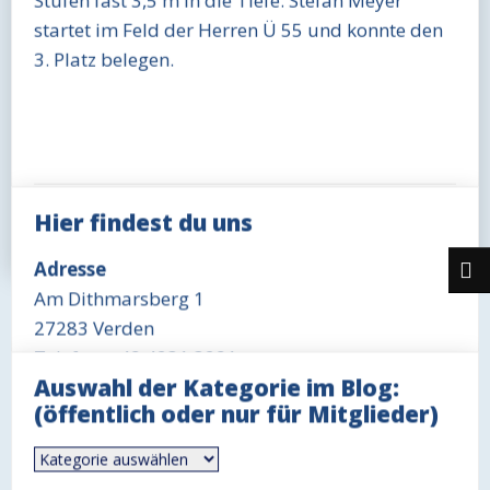
Stufen fast 3,5 m in die Tiefe. Stefan Meyer
startet im Feld der Herren Ü 55 und konnte den
3. Platz belegen.
Mai 27, 2025
Stefan Meyer
Hier findest du uns
Öffentlich
View 845
Adresse
Am Dithmarsberg 1
27283 Verden
Telefon: +49 4231 3291
Auswahl der Kategorie im Blog:
Öffnungszeit Büro
(öffentlich oder nur für Mitglieder)
Mittwoch 18-19 Uhr
Auswahl
Öffnungszeit Gaststätte
der
Kategorie