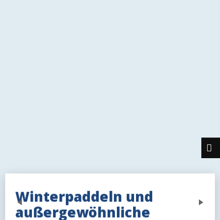
Winterpaddeln und
Previous
Next
außergewöhnliche