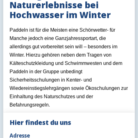
Naturerlebnisse bei
Hochwasser im Winter
Paddeln ist für die Meisten eine Schönwetter- für
Manche jedoch eine Ganzjahressportart, die
allerdings gut vorbereitet sein will – besonders im
Winter. Hierzu gehören neben dem Tragen von
Kälteschutzkleidung und Schwimmwesten und dem
Paddeln in der Gruppe unbedingt
Sicherheitsschulungen in Kenter- und
Wiedereinstiegslehrgängen sowie Ökoschulungen zur
Einhaltung des Naturschutzes und der
Befahrungsregeln.
Das Befahrungsverbot der Aller bei Hochwasser gilt
Hier findest du uns
für die Berufsschifffahrt, nicht jedoch für die
Sportschifffahrt. Unerfahrenen und ungeschulten
Adresse