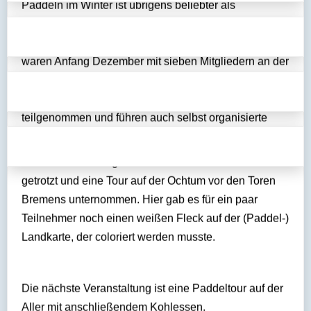
Paddeln im Winter ist übrigens beliebter als
gemeinhin bekannt, denn es finden viele offizielle
Fahrten statt. Die Sportler des WSV Verden e. V.
waren Anfang Dezember mit sieben Mitgliedern an der
Rintelner Eisfahrt von Hameln bis Rinteln beteiligt,
haben an der Celler Eisfahrt am 6. Januar
teilgenommen und führen auch selbst organisierte
Touren durch.
Am letzten Sonntag wurde dem tristem Januarwetter
getrotzt und eine Tour auf der Ochtum vor den Toren
Bremens unternommen. Hier gab es für ein paar
Teilnehmer noch einen weißen Fleck auf der (Paddel-)
Landkarte, der coloriert werden musste.
Die nächste Veranstaltung ist eine Paddeltour auf der
Aller mit anschließendem Kohlessen.