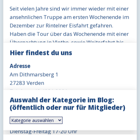
Seit vielen Jahre sind wir immer wieder mit einer
ansehnlichen Truppe am ersten Wochenende im
Dezember zur Rintelner Eisfahrt gefahren.
Haben die Tour über das Wochenende mit einer
Übernachtung in Vlotho, sowie Weiterfahrt bis
Lahde erweitert. Legendär waren dabei die
Hier findest du uns
Besuche des Weihnachtsmarkts in Vlotho. Wer
Adresse
erinnert sich nicht gern an die Auftritte der
Am Dithmarsberg 1
weltbekannte Band „Dirty Chucks“. Das wollten
27283 Verden
wir in diesem Jahr natürlich nicht vermissen.
Telefon: +49 4231 3291
Dann Anfang November kommt die
Auswahl der Kategorie im Blog:
Öffnungszeit Büro
schockierende Meldung, die Rintelner Eisfahrt
(öffentlich oder nur für Mitglieder)
Mittwoch 18-19 Uhr
wird zum zweiten Mal wegen Corona abgesagt.
Auswahl
Das kann man den Organisatoren nicht
Öffnungszeit Gaststätte
der
Kategorie
verübeln! Wer will in der aktuellen Situation eine
Dienstag-Freitag 17-20 Uhr
im
Veranstaltung mit über 500 Teilnehmer
Blog:
Sonntag 11-14 Uhr, ggfls. auch länger