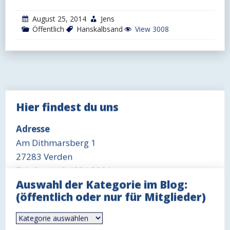
August 25, 2014
Jens
Öffentlich
Hanskalbsand
View 3008
Hier findest du uns
Adresse
Am Dithmarsberg 1
27283 Verden
Telefon: +49 4231 3291
Auswahl der Kategorie im Blog:
Öffnungszeit Büro
(öffentlich oder nur für Mitglieder)
Mittwoch 18-19 Uhr
Auswahl
Öffnungszeit Gaststätte
der