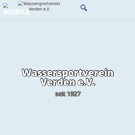
Skip
to
content
Wassersportverein
Verden e.V.
seit 1927