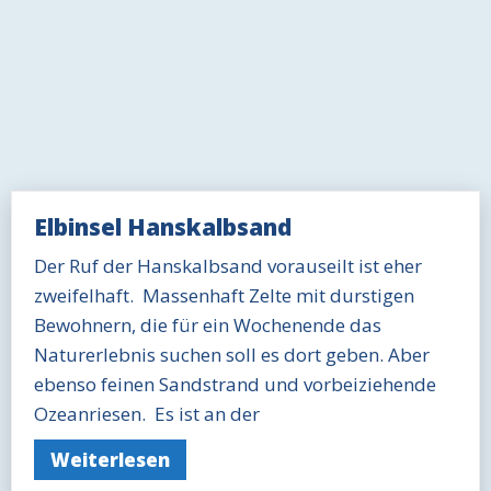
Elbinsel Hanskalbsand
Seitennummerierung
Vorherige
1
…
12
13
14
Nächste
Der Ruf der Hanskalbsand vorauseilt ist eher
der
zweifelhaft. Massenhaft Zelte mit durstigen
Beiträge
Bewohnern, die für ein Wochenende das
Naturerlebnis suchen soll es dort geben. Aber
ebenso feinen Sandstrand und vorbeiziehende
Ozeanriesen. Es ist an der
Weiterlesen