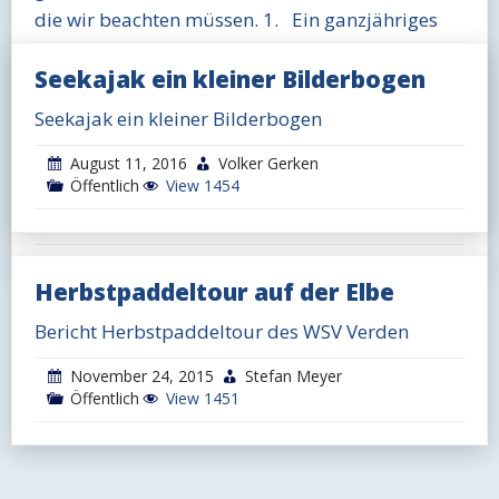
die wir beachten müssen. 1. Ein ganzjähriges
Uferbetretungsverbot an der Alten Aller, sowie
Seekajak ein kleiner Bilderbogen
ein Befahrungsverbot vom 15. März bis 15. Juli.
Seekajak ein kleiner Bilderbogen
Weiterlesen
August 11, 2016
Volker Gerken
Öffentlich
View 1454
Dezember 1, 2016
Jens
Öffentlich
View 1206
Herbstpaddeltour auf der Elbe
Bericht Herbstpaddeltour des WSV Verden
November 24, 2015
Stefan Meyer
Öffentlich
View 1451